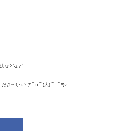
法などなど
〜い♪ヽ(*⌒o⌒)人(⌒-⌒*)v