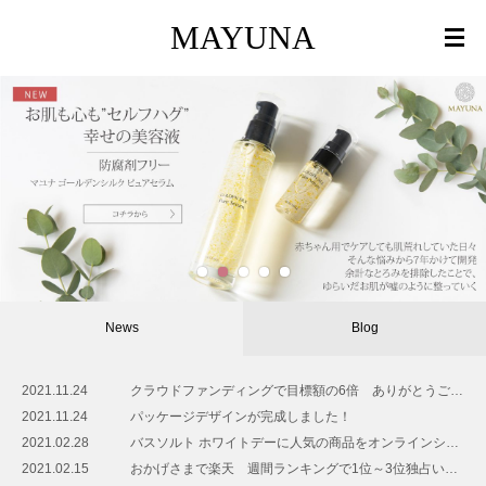
MAYUNA
Natural Cosmetics Mayuna
2
3
4
5
Contact
About us
News
Blog
お問い合わせ
マユナについて
2021.11.24
クラウドファンディングで目標額の6倍 ありがとうござました
2021.11.24
パッケージデザインが完成しました！
2021.02.28
バスソルト ホワイトデーに人気の商品をオンラインショップで販売中です
2021.02.15
おかげさまで楽天 週間ランキングで1位～3位独占いたしました