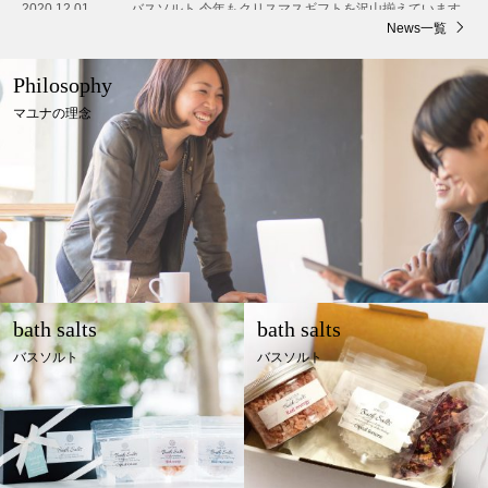
2020.12.01
バスソルト 今年もクリスマスギフトを沢山揃えています
News一覧
Philosophy
マユナの理念
bath salts
bath salts
バスソルト
バスソルト