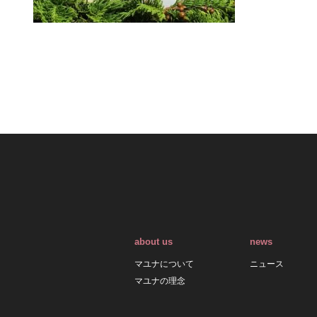
about us
news
マユナについて
ニュース
マユナの理念